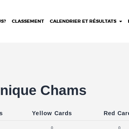
Groupe A
Groupe B
TUNISIA CORPORATE LEAGUE
S?
CLASSEMENT
CALENDRIER ET RÉSULTATS
Groupe C
Compétition de football inter-entreprises
linique Chams
s
Yellow Cards
Red Car
0
0