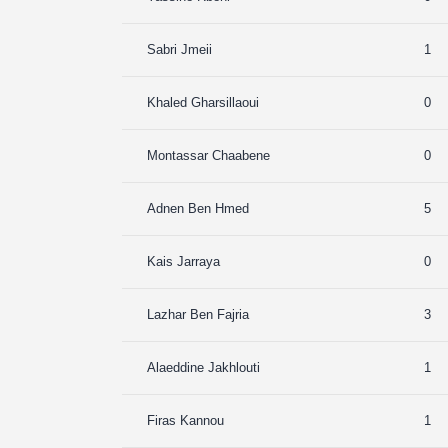
Sabri Jmeii
1
Khaled Gharsillaoui
0
Montassar Chaabene
0
Adnen Ben Hmed
5
Kais Jarraya
0
Lazhar Ben Fajria
3
Alaeddine Jakhlouti
1
Firas Kannou
1