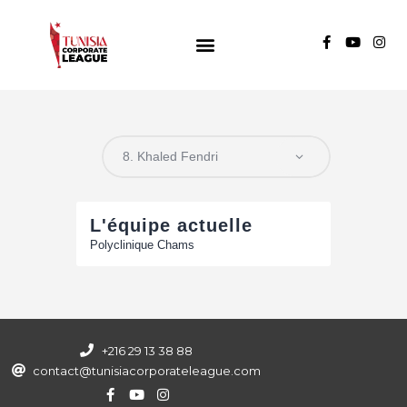
TUNISIA CORPORATE LEAGUE
Compétition de football inter-entreprises
Groupe A
Groupe B
Groupe C
L'équipe actuelle
Polyclinique Chams
+216 29 13 38 88
contact@tunisiacorporateleague.com