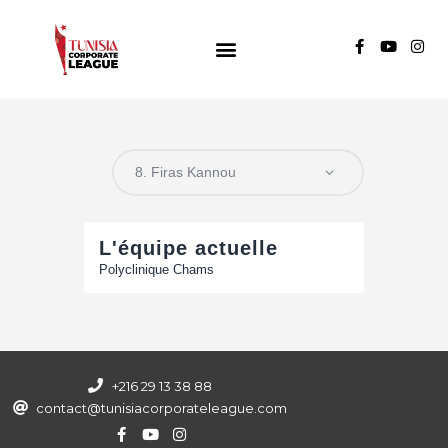
TUNISIA CORPORATE LEAGUE
Compétition de football inter-entreprises
Groupe A
Groupe B
Groupe C
L'équipe actuelle
Polyclinique Chams
+216 29 13 38 88
contact@tunisiacorporateleague.com