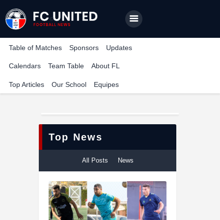
TUNISIA CORPORATE LEAGUE
Compétition de football inter-entreprises
Table of Matches
Sponsors
Updates
Calendars
Team Table
About FL
Home
Top Articles
Our School
Equipes
Features
News
Contact
Top News
All Posts
News