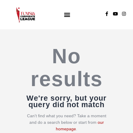
TUNISIA CORPORATE LEAGUE
Compétition de football inter-entreprises
Groupe A
No
Groupe B
Groupe C
results
We're sorry, but your
query did not match
Can't find what you need? Take a moment
and do a search below or start from
our
homepage
.