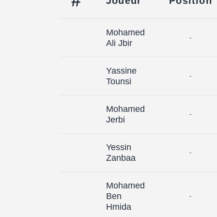
#
Joueur
Position
Mohamed
-
Ali Jbir
Yassine
-
Tounsi
Mohamed
-
Jerbi
Yessin
-
Zanbaa
Mohamed
Ben
-
Hmida