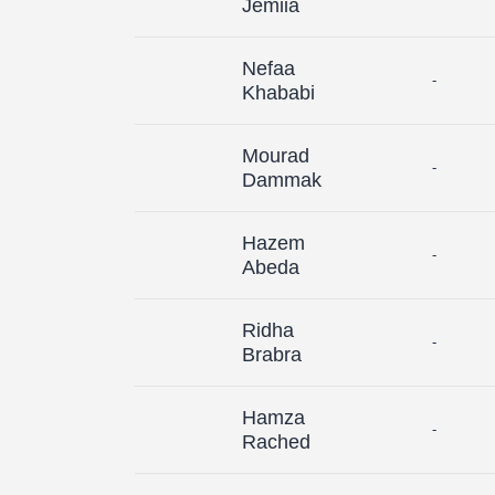
Jemiia
Nefaa
-
Khababi
Mourad
-
Dammak
Hazem
-
Abeda
Ridha
-
Brabra
Hamza
-
Rached