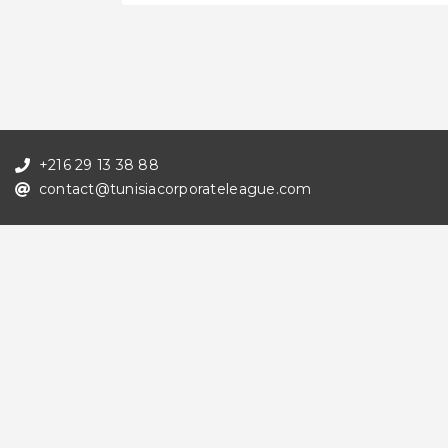
+216 29 13 38 88
contact@tunisiacorporateleague.com