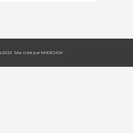
s 2023. Site crée par
NHDESIGN