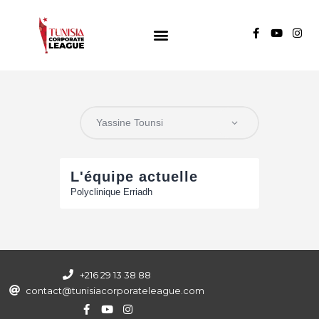
TUNISIA CORPORATE LEAGUE
Compétition de football inter-entreprises
Groupe A
Groupe B
Groupe C
L'équipe actuelle
Polyclinique Erriadh
+216 29 13 38 88
contact@tunisiacorporateleague.com