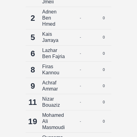
Jmeii
Adnen
2
Ben
-
0
0
Hmed
Kais
5
-
0
0
Jarraya
Lazhar
6
-
0
0
Ben Fajria
Firas
8
-
0
0
Kannou
Achraf
9
-
0
0
Ammar
Nizar
11
-
0
0
Bouaziz
Mohamed
19
Ali
-
0
0
Masmoudi