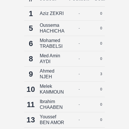
1
Aziz ZEKRI
-
0
0
Oussema
5
-
0
0
HACHICHA
Mohamed
6
-
0
0
TRABELSI
Med Amin
8
-
0
0
AYDI
Ahmed
9
-
3
0
NJEH
Melek
10
-
0
0
KAMMOUN
Ibrahim
11
-
0
0
CHAABEN
Youssef
13
-
0
0
BEN AMOR