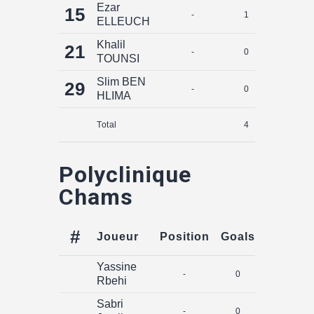
Ezar
15
-
1
0
ELLEUCH
Khalil
21
-
0
0
TOUNSI
Slim BEN
29
-
0
0
HLIMA
Total
4
0
Polyclinique
Chams
#
Joueur
Position
Goals
Assists
Yassine
-
0
0
Rbehi
Sabri
-
0
0