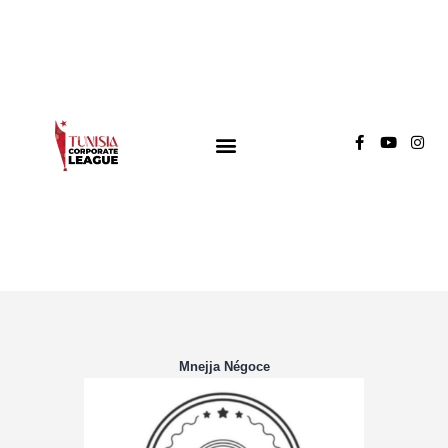
TUNISIA CORPORATE LEAGUE
Compétition de football inter-entreprises
Groupe A
Groupe B
Groupe C
Mnejja Négoce