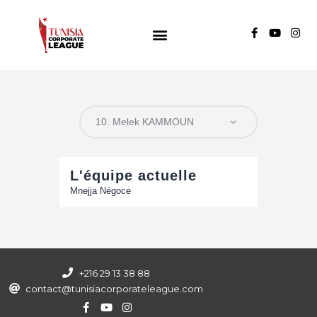
TUNISIA CORPORATE LEAGUE
Compétition de football inter-entreprises
Groupe A
Groupe B
Groupe C
L'équipe actuelle
Mnejja Négoce
+216 29 13 38 88
contact@tunisiacorporateleague.com