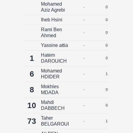
Mohamed
-
0
0
Aziz Agrebi
Iheb Hsini
-
0
0
Rami Ben
-
0
0
Ahmed
Yassine attia
-
0
0
Hatem
1
-
0
0
DAROUICH
Mohamed
6
-
1
0
HDIDER
Mokhles
8
-
0
0
MDADA
Mahdi
10
-
0
0
DABBECH
Taher
73
-
1
0
BELGAROUI