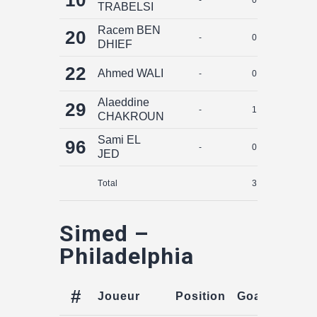
TRABELSI
Racem BEN
20
-
0
0
DHIEF
22
Ahmed WALI
-
0
0
Alaeddine
29
-
1
0
CHAKROUN
Sami EL
96
-
0
0
JED
Total
3
0
Simed –
Philadelphia
#
Joueur
Position
Goals
Assis