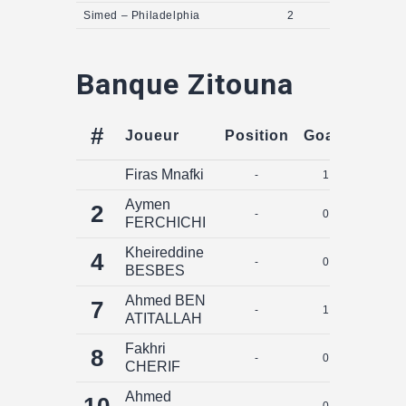
Simed – Philadelphia
2
Banque Zitouna
#
Joueur
Position
Goals
Assis
Firas Mnafki
-
1
0
Aymen
2
-
0
0
FERCHICHI
Kheireddine
4
-
0
0
BESBES
Ahmed BEN
7
-
1
0
ATITALLAH
Fakhri
8
-
0
0
CHERIF
Ahmed
10
-
0
0