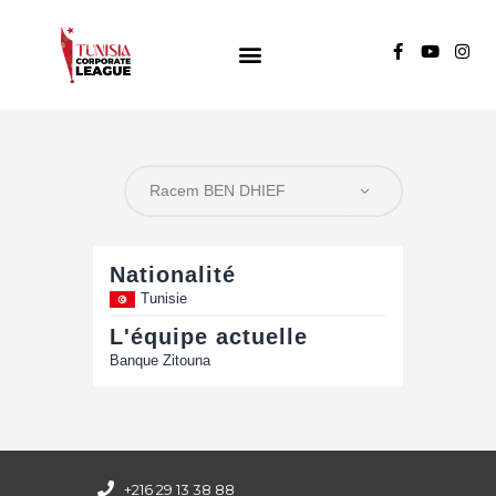
TUNISIA CORPORATE LEAGUE
Compétition de football inter-entreprises
Groupe A
Groupe B
Groupe C
Nationalité
Tunisie
L'équipe actuelle
Banque Zitouna
+216 29 13 38 88