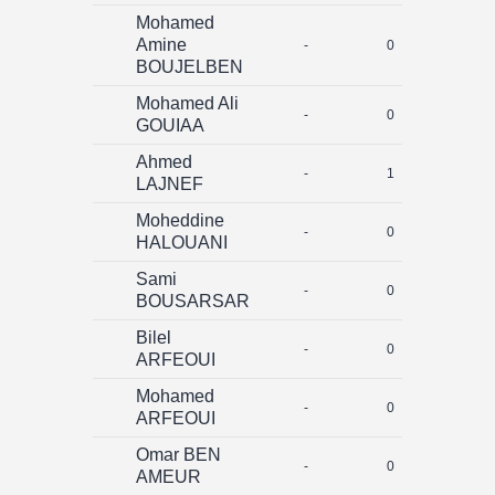
Mohamed
Amine
-
0
0
BOUJELBEN
Mohamed Ali
-
0
0
GOUIAA
Ahmed
-
1
0
LAJNEF
Moheddine
-
0
0
HALOUANI
Sami
-
0
0
BOUSARSAR
Bilel
-
0
0
ARFEOUI
Mohamed
-
0
0
ARFEOUI
Omar BEN
-
0
0
AMEUR