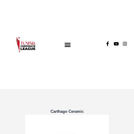
TUNISIA CORPORATE LEAGUE
Compétition de football inter-entreprises
Groupe A
Groupe B
Groupe C
Carthago Ceramic