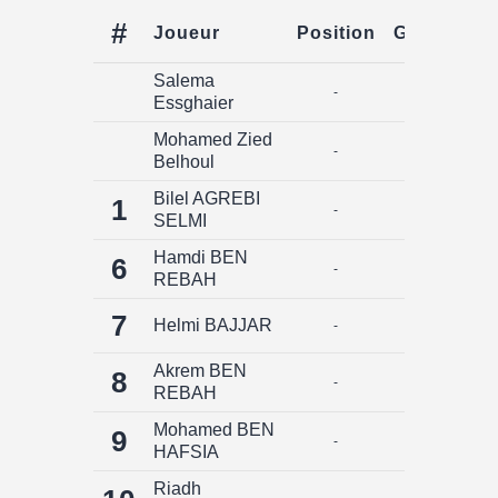
#
Joueur
Position
Goals
Ass
Salema
-
0
Essghaier
Mohamed Zied
-
0
Belhoul
Bilel AGREBI
1
-
0
SELMI
Hamdi BEN
6
-
0
REBAH
7
Helmi BAJJAR
-
0
Akrem BEN
8
-
0
REBAH
Mohamed BEN
9
-
0
HAFSIA
Riadh