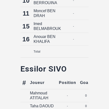
10
-
0
BERROUINA
Moncef BEN
11
-
0
DRAH
Imed
15
-
0
BELMABROUK
Anouar BEN
16
-
0
KHALIFA
Total
0
Essilor SIVO
#
Joueur
Position
Goals
Assis
Mahmoud
-
0
0
ATITALAH
Taha DAOUD
-
0
0