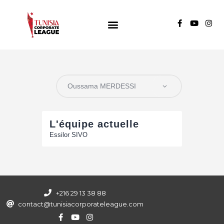
TUNISIA CORPORATE LEAGUE
Compétition de football inter-entreprises
Groupe A
Groupe B
Groupe C
L'équipe actuelle
Essilor SIVO
+216 29 13 38 88
contact@tunisiacorporateleague.com