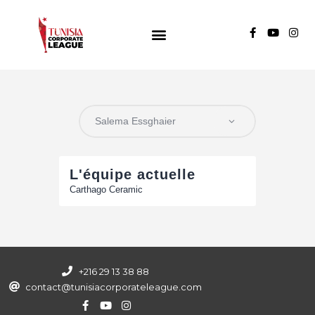
TUNISIA CORPORATE LEAGUE
Compétition de football inter-entreprises
Groupe A
Groupe B
Groupe C
L'équipe actuelle
Carthago Ceramic
+216 29 13 38 88
contact@tunisiacorporateleague.com