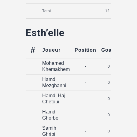
Total
12
0
Esth’elle
#
Joueur
Position
Goals
Assis
Mohamed
-
0
0
Khemakhem
Hamdi
-
0
0
Mezghanni
Hamdi Haj
-
0
0
Chetoui
Hamdi
-
0
0
Ghorbel
Samih
-
0
0
Ghribi