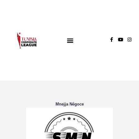
TUNISIA CORPORATE LEAGUE
Compétition de football inter-entreprises
Groupe A
Groupe B
Groupe C
Mnejja Négoce