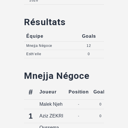
2026
Résultats
Équipe
Goals
Mnejja Négoce
12
Esth’elle
0
Mnejja Négoce
#
Joueur
Position
Goals
Assist
Malek Njeh
-
0
0
1
Aziz ZEKRI
-
0
0
Oussema