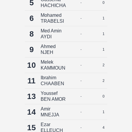
5
-
0
0
HACHICHA
Mohamed
6
-
1
0
TRABELSI
Med Amin
8
-
1
0
AYDI
Ahmed
9
-
1
0
NJEH
Melek
10
-
2
0
KAMMOUN
Ibrahim
11
-
2
0
CHAABEN
Youssef
13
-
0
0
BEN AMOR
Amir
14
-
1
0
MNEJJA
Ezar
15
-
4
0
ELLEUCH