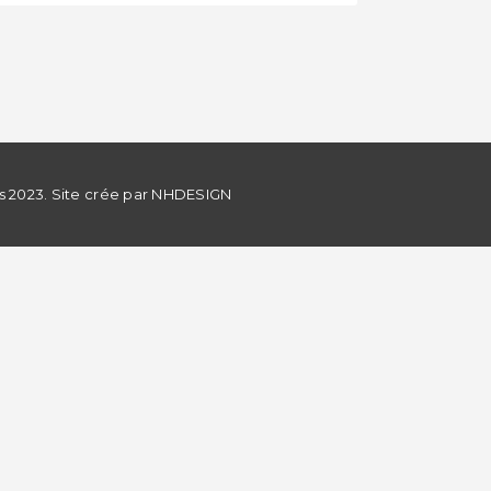
s 2023. Site crée par
NHDESIGN