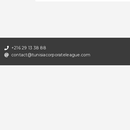
+216 29 13 38 88
contact@tunisiacorporateleague.com