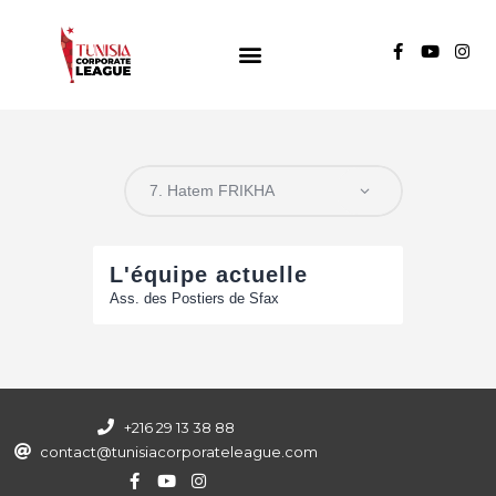
TUNISIA CORPORATE LEAGUE
Compétition de football inter-entreprises
Groupe A
Groupe B
Groupe C
L'équipe actuelle
Ass. des Postiers de Sfax
+216 29 13 38 88
contact@tunisiacorporateleague.com