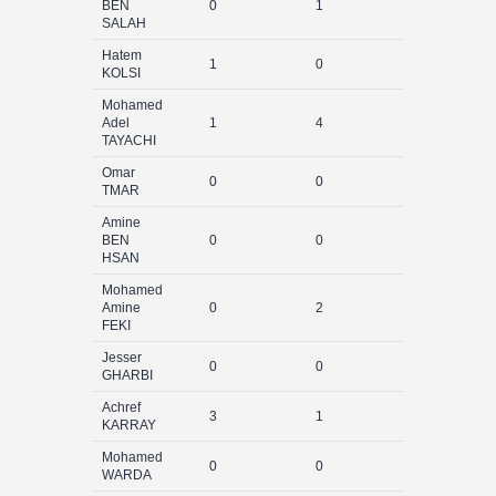
BEN
0
1
0
SALAH
Hatem
1
0
0
KOLSI
Mohamed
Adel
1
4
0
TAYACHI
Omar
0
0
0
TMAR
Amine
BEN
0
0
0
HSAN
Mohamed
Amine
0
2
0
FEKI
Jesser
0
0
0
GHARBI
Achref
3
1
0
KARRAY
Mohamed
0
0
0
WARDA