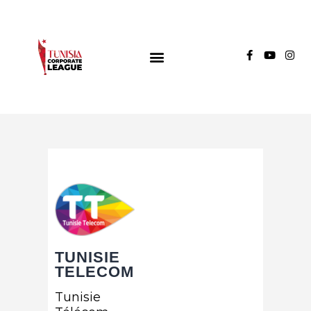
TUNISIA CORPORATE LEAGUE
Compétition de football inter-entreprises
Groupe A
Groupe B
Groupe C
TUNISIE
TELECOM
Tunisie