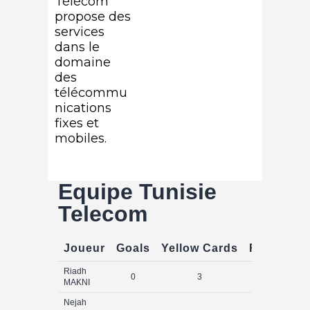
Télécom
propose des
services
dans le
domaine
des
télécommu
nications
fixes et
mobiles.
Equipe Tunisie
Telecom
Joueur
Goals
Yellow Cards
Red Card
Riadh
0
3
1
MAKNI
Nejah