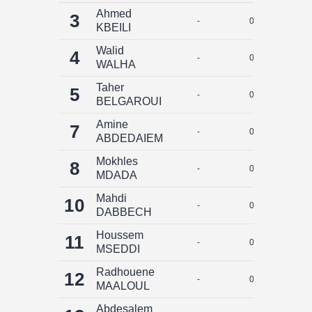
Ahmed
3
-
0
0
KBEILI
Walid
4
-
0
0
WALHA
Taher
5
-
0
0
BELGAROUI
Amine
7
-
0
0
ABDEDAIEM
Mokhles
8
-
0
0
MDADA
Mahdi
10
-
0
0
DABBECH
Houssem
11
-
0
0
MSEDDI
Radhouene
12
-
0
0
MAALOUL
Abdesalem