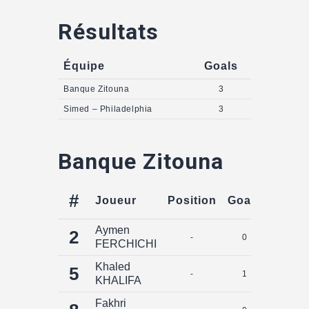
Résultats
Équipe
Goals
Banque Zitouna
3
Simed – Philadelphia
3
Banque Zitouna
#
Joueur
Position
Goals
Assis
Aymen
2
-
0
0
FERCHICHI
Khaled
5
-
1
0
KHALIFA
Fakhri