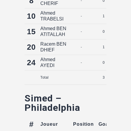
8
-
0
0
CHERIF
Ahmed
10
-
1
0
TRABELSI
Ahmed BEN
15
-
0
0
ATITALLAH
Racem BEN
20
-
1
0
DHIEF
Ahmed
24
-
0
0
AYEDI
Total
3
0
Simed –
Philadelphia
#
Joueur
Position
Goals
Assis