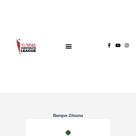
TUNISIA CORPORATE LEAGUE
Compétition de football inter-entreprises
Groupe A
Groupe B
Groupe C
Banque Zitouna