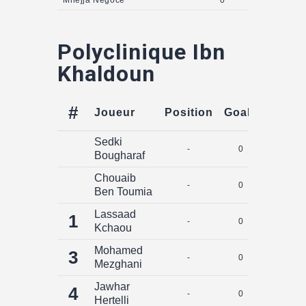
Mnejja Négoce
0
Polyclinique Ibn
Khaldoun
#
Joueur
Position
Goals
Assist
Sedki
-
0
0
Bougharaf
Chouaib
-
0
0
Ben Toumia
Lassaad
1
-
0
0
Kchaou
Mohamed
3
-
0
0
Mezghani
Jawhar
4
-
0
0
Hertelli