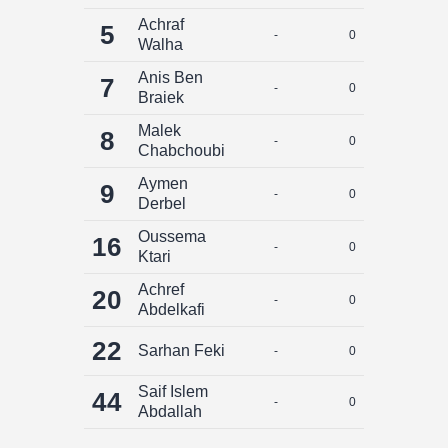
Achraf
5
-
0
0
Walha
Anis Ben
7
-
0
0
Braiek
Malek
8
-
0
0
Chabchoubi
Aymen
9
-
0
0
Derbel
Oussema
16
-
0
0
Ktari
Achref
20
-
0
0
Abdelkafi
22
Sarhan Feki
-
0
0
Saif Islem
44
-
0
0
Abdallah