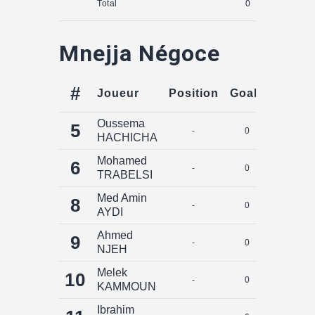
Total
0
0
Mnejja Négoce
#
Joueur
Position
Goals
Assist
Oussema
5
-
0
0
HACHICHA
Mohamed
6
-
0
0
TRABELSI
Med Amin
8
-
0
0
AYDI
Ahmed
9
-
0
0
NJEH
Melek
10
-
0
0
KAMMOUN
Ibrahim