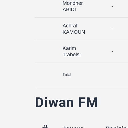
Mondher
-
ABIDI
Achraf
-
KAMOUN
Karim
-
Trabelsi
Total
Diwan FM