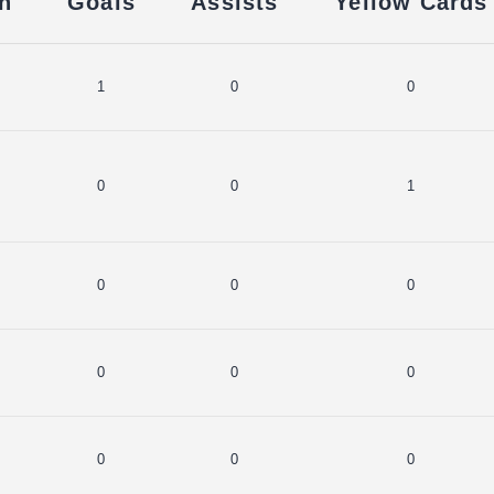
n
Goals
Assists
Yellow Cards
1
0
0
0
0
1
0
0
0
0
0
0
0
0
0