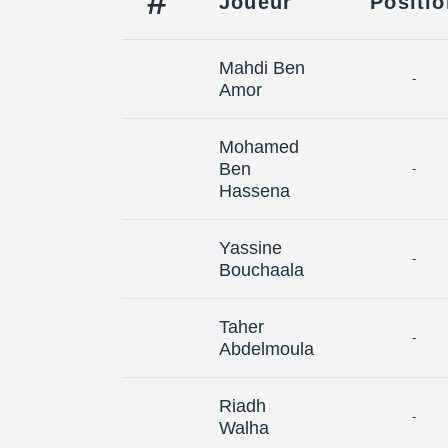
#
Joueur
Positio
Mahdi Ben
-
Amor
Mohamed
Ben
-
Hassena
Yassine
-
Bouchaala
Taher
-
Abdelmoula
Riadh
-
Walha