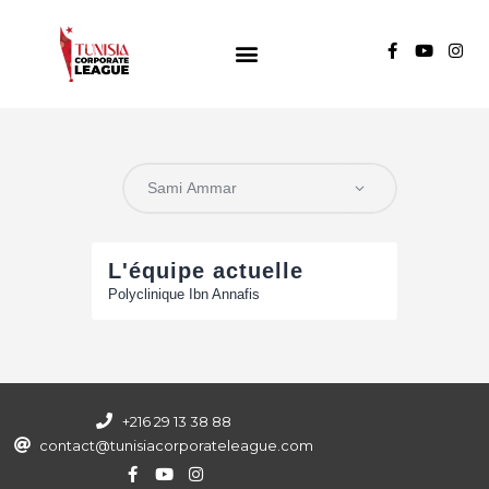
TUNISIA CORPORATE LEAGUE
Compétition de football inter-entreprises
Groupe A
Groupe B
Groupe C
L'équipe actuelle
Polyclinique Ibn Annafis
+216 29 13 38 88
contact@tunisiacorporateleague.com