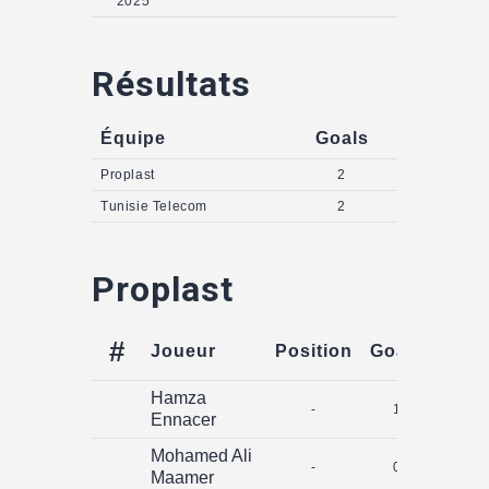
2025
Résultats
Équipe
Goals
Proplast
2
Tunisie Telecom
2
Proplast
#
Joueur
Position
Goals
Assi
Hamza
-
1
0
Ennacer
Mohamed Ali
-
0
0
Maamer