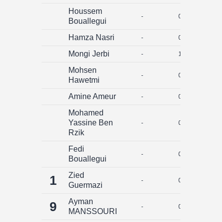
Houssem
-
0
0
Bouallegui
Hamza Nasri
-
0
0
Mongi Jerbi
-
1
0
Mohsen
-
0
0
Hawetmi
Amine Ameur
-
0
0
Mohamed
Yassine Ben
-
0
0
Rzik
Fedi
-
0
0
Bouallegui
Zied
1
-
0
0
Guermazi
Ayman
9
-
0
0
MANSSOURI