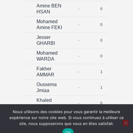
Amine BEN
-
0
0
HSAN
Mohamed
-
0
0
Amine FEKI
Jesser
-
0
0
GHARBI
Mohamed
-
0
0
WARDA
Fakher
-
1
0
AMMAR
Oussema
-
1
0
Jmiaa
Khaled
-
0
0
Boudabbous
Nous utilisons des cookies pour vous garantir la meilleure
expérience sur notre site web. Si vous continuez à utiliser ce
Total
2
0
site, nous supposerons que vous en êtes satisfait.
OK