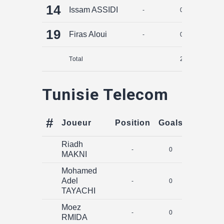
14
Issam ASSIDI
-
0
0
19
Firas Aloui
-
0
0
Total
2
0
Tunisie Telecom
#
Joueur
Position
Goals
Assists
Riadh
-
0
0
MAKNI
Mohamed
Adel
-
0
0
TAYACHI
Moez
-
0
0
RMIDA