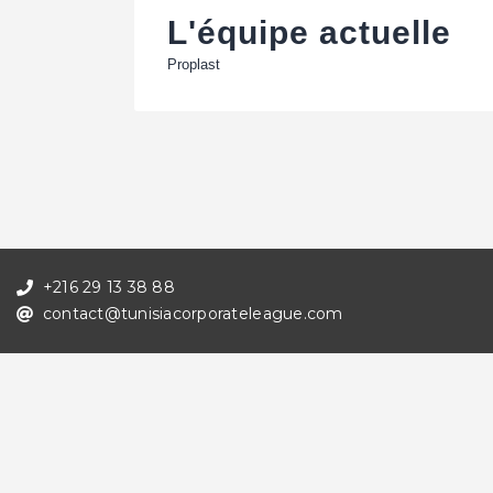
L'équipe actuelle
Proplast
+216 29 13 38 88
contact@tunisiacorporateleague.com