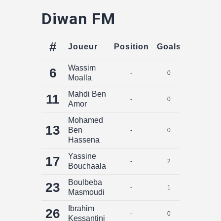
Diwan FM
#
Joueur
Position
Goals
Assists
Wassim
6
-
0
0
Moalla
Mahdi Ben
11
-
0
0
Amor
Mohamed
13
Ben
-
0
0
Hassena
Yassine
17
-
2
0
Bouchaala
Boulbeba
23
-
1
0
Masmoudi
Ibrahim
26
-
0
0
Kessantini