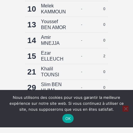
Melek
10
-
0
0
KAMMOUN
Youssef
13
-
0
0
BEN AMOR
Amir
14
-
0
0
MNEJJA
Ezar
15
-
2
0
ELLEUCH
Khalil
21
-
0
0
TOUNSI
Slim BEN
29
-
0
0
HLIMA
Nous utilisons des cookies pour vous garantir la meilleure
Total
4
0
expérience sur notre site web. Si vous continuez à utiliser ce
site, nous supposerons que vous en êtes satisfait.
OK