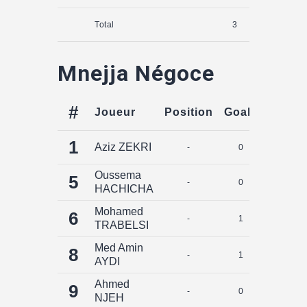
Total
3
0
Mnejja Négoce
#
Joueur
Position
Goals
Assist
1
Aziz ZEKRI
-
0
0
Oussema
5
-
0
0
HACHICHA
Mohamed
6
-
1
0
TRABELSI
Med Amin
8
-
1
0
AYDI
Ahmed
9
-
0
0
NJEH