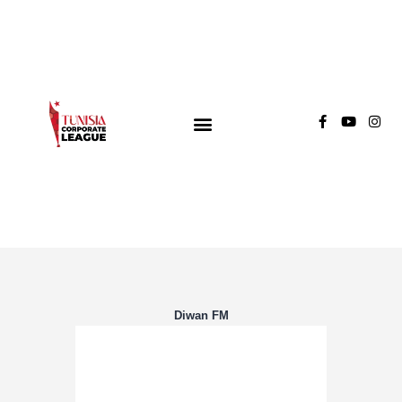
TUNISIA CORPORATE LEAGUE
Compétition de football inter-entreprises
Groupe A
Groupe B
Groupe C
Diwan FM