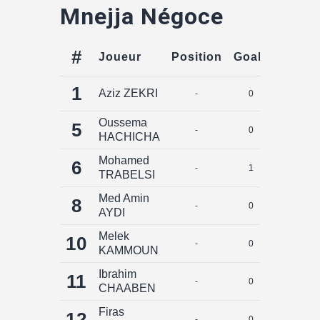
Mnejja Négoce
#
Joueur
Position
Goals
Assist
1
Aziz ZEKRI
-
0
0
Oussema
5
-
0
0
HACHICHA
Mohamed
6
-
1
0
TRABELSI
Med Amin
8
-
0
0
AYDI
Melek
10
-
0
0
KAMMOUN
Ibrahim
11
-
0
0
CHAABEN
Firas
12
-
0
0