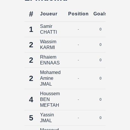
#
Joueur
Position
Goals
Assist
Samir
1
-
0
0
CHATTI
Wassim
2
-
0
0
KARMI
Rhaiem
2
-
0
0
ENNAAS
Mohamed
2
Amine
-
0
0
JMAL
Houssem
4
BEN
-
0
0
MEFTAH
Yassin
5
-
0
0
JMAL