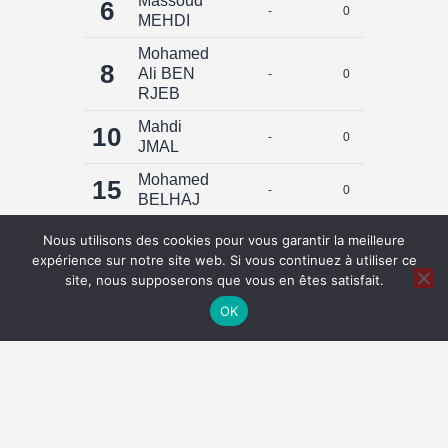
Massoud
6
-
0
0
MEHDI
Mohamed
8
Ali BEN
-
0
0
RJEB
Mahdi
10
-
0
0
JMAL
Mohamed
15
-
0
0
BELHAJ
Kosai
9
Nous utilisons des cookies pour vous garantir la meilleure
-
0
0
Boussaada
expérience sur notre site web. Si vous continuez à utiliser ce
site, nous supposerons que vous en êtes satisfait.
Total
0
0
OK
+216 29 13 38 88