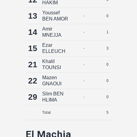
HAKIM
Youssef
13
-
0
0
BEN AMOR
Amir
14
-
1
0
MNEJJA
Ezar
15
-
3
0
ELLEUCH
Khalil
21
-
0
0
TOUNSI
Mazen
22
-
0
0
GNAOUI
Slim BEN
29
-
0
0
HLIMA
Total
5
0
El Machia