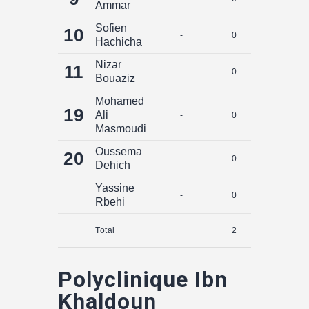
Ammar
Sofien
10
-
0
0
Hachicha
Nizar
11
-
0
0
Bouaziz
Mohamed
19
Ali
-
0
0
Masmoudi
Oussema
20
-
0
0
Dehich
Yassine
-
0
0
Rbehi
Total
2
0
Polyclinique Ibn
Khaldoun