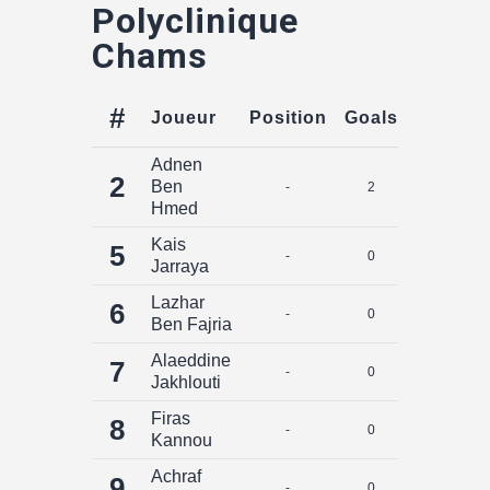
Polyclinique
Chams
#
Joueur
Position
Goals
Assists
Adnen
2
Ben
-
2
0
Hmed
Kais
5
-
0
0
Jarraya
Lazhar
6
-
0
0
Ben Fajria
Alaeddine
7
-
0
0
Jakhlouti
Firas
8
-
0
0
Kannou
Achraf
9
-
0
0