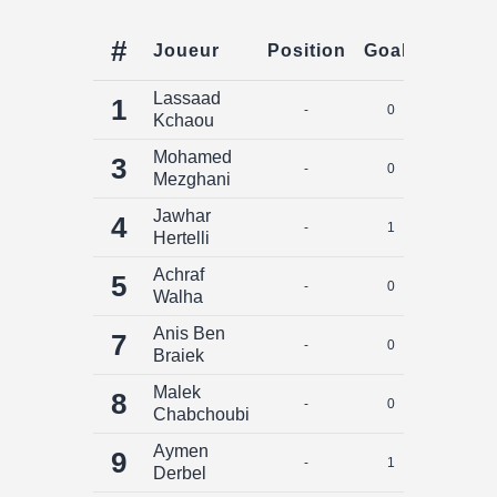
#
Joueur
Position
Goals
Assist
Lassaad
1
-
0
0
Kchaou
Mohamed
3
-
0
0
Mezghani
Jawhar
4
-
1
0
Hertelli
Achraf
5
-
0
0
Walha
Anis Ben
7
-
0
0
Braiek
Malek
8
-
0
0
Chabchoubi
Aymen
9
-
1
0
Derbel