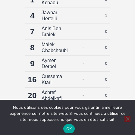
Kchaou
Jawhar
4
-
1
0
Hertelli
Anis Ben
7
-
0
0
Braiek
Malek
8
-
0
0
Chabchoubi
Aymen
9
-
0
0
Derbel
Oussema
16
-
0
0
Ktari
Achref
20
-
0
0
Abdelkafi
Nous utilisons des cookies pour vous garantir la meilleure
Saif Islem
44
-
0
0
expérience sur notre site web. Si vous continuez à utiliser ce
Abdallah
site, nous supposerons que vous en êtes satisfait.
Total
4
0
OK