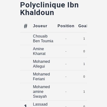
Polyclinique Ibn
Khaldoun
#
Joueur
Position
Goals
Assist
Chouaib
-
1
0
Ben Toumia
Amine
-
0
0
Kharrat
Mohamed
-
1
0
Allegui
Mohamed
-
0
0
Feriani
Mohamed
amine
-
1
0
Swayah
Lassaad
1
-
0
0