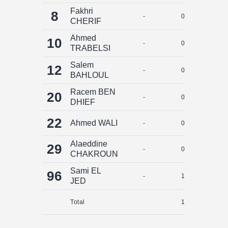
Fakhri
8
-
0
0
CHERIF
Ahmed
10
-
0
0
TRABELSI
Salem
12
-
0
0
BAHLOUL
Racem BEN
20
-
0
0
DHIEF
22
Ahmed WALI
-
0
0
Alaeddine
29
-
0
0
CHAKROUN
Sami EL
96
-
1
0
JED
Total
1
0