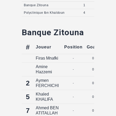
Banque Zitouna
1
Polyclinique Ibn Khaldoun
4
Banque Zitouna
#
Joueur
Position
Goals
Assis
Firas Mnafki
-
0
0
Amine
-
0
0
Hazzemi
Aymen
2
-
0
0
FERCHICHI
Khaled
5
-
0
0
KHALIFA
Ahmed BEN
7
-
0
0
ATITALLAH