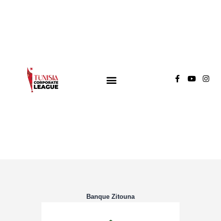
TUNISIA CORPORATE LEAGUE
Compétition de football inter-entreprises
Groupe A
Groupe B
Groupe C
Banque Zitouna