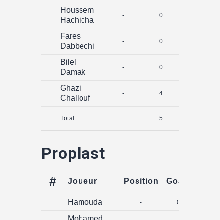
Houssem
-
0
0
Hachicha
Fares
-
0
0
Dabbechi
Bilel
-
0
0
Damak
Ghazi
-
4
0
Challouf
Total
5
0
Proplast
#
Joueur
Position
Goals
Assi
Hamouda
-
0
0
Mohamed