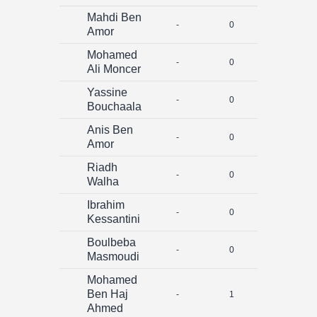
Mahdi Ben
-
0
0
Amor
Mohamed
-
0
0
Ali Moncer
Yassine
-
0
0
Bouchaala
Anis Ben
-
0
0
Amor
Riadh
-
0
0
Walha
Ibrahim
-
0
0
Kessantini
Boulbeba
-
0
0
Masmoudi
Mohamed
Ben Haj
-
1
0
Ahmed