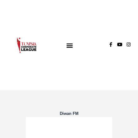
TUNISIA CORPORATE LEAGUE
Compétition de football inter-entreprises
Groupe A
Groupe B
Groupe C
Diwan FM