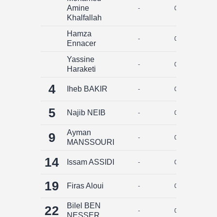
Amine
-
0
0
Khalfallah
Hamza
-
0
0
Ennacer
Yassine
-
0
0
Haraketi
4
Iheb BAKIR
-
0
0
5
Najib NEIB
-
0
0
Ayman
9
-
0
0
MANSSOURI
14
Issam ASSIDI
-
0
0
19
Firas Aloui
-
0
0
Bilel BEN
22
-
0
0
NESSER