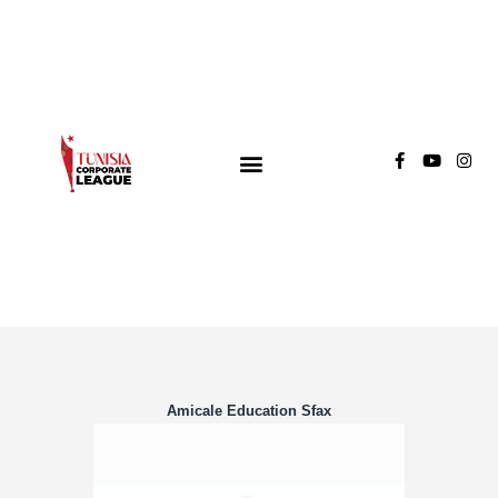
TUNISIA CORPORATE LEAGUE
Compétition de football inter-entreprises
Groupe A
Groupe B
Groupe C
Amicale Education Sfax