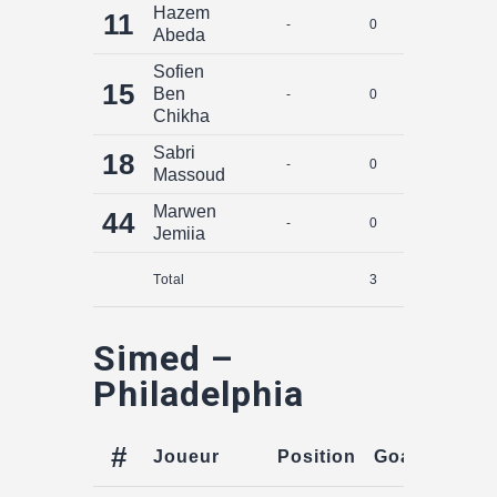
Hazem
11
-
0
0
Abeda
Sofien
15
Ben
-
0
0
Chikha
Sabri
18
-
0
0
Massoud
Marwen
44
-
0
0
Jemiia
Total
3
0
Simed –
Philadelphia
#
Joueur
Position
Goals
Assis