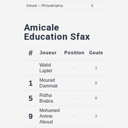
Simed – Philadelphia
3
Amicale
Education Sfax
#
Joueur
Position
Goals
Assists
Walid
-
1
0
Lajdel
Mourad
1
-
0
0
Dammak
Ridha
5
-
0
0
Brabra
Mohamed
9
Amine
-
2
0
Aboud