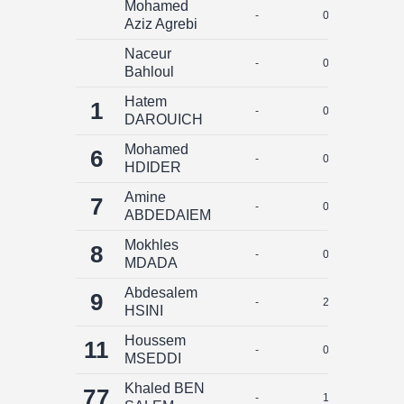
Mohamed
-
0
0
Aziz Agrebi
Naceur
-
0
0
Bahloul
Hatem
1
-
0
0
DAROUICH
Mohamed
6
-
0
0
HDIDER
Amine
7
-
0
0
ABDEDAIEM
Mokhles
8
-
0
0
MDADA
Abdesalem
9
-
2
0
HSINI
Houssem
11
-
0
0
MSEDDI
Khaled BEN
77
-
1
0