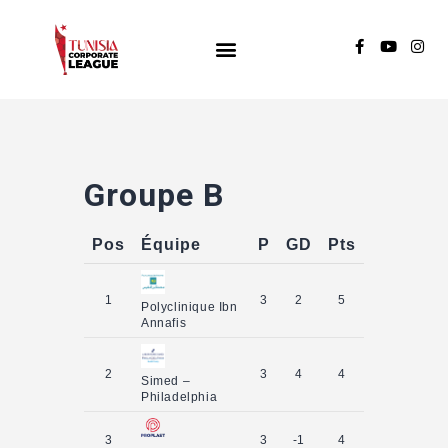
TUNISIA CORPORATE LEAGUE
Compétition de football inter-entreprises
Groupe A
Groupe B
Groupe B
Groupe C
Pos
Équipe
P
GD
Pts
1
3
2
5
Polyclinique Ibn
Annafis
2
3
4
4
Simed –
Philadelphia
3
3
-1
4