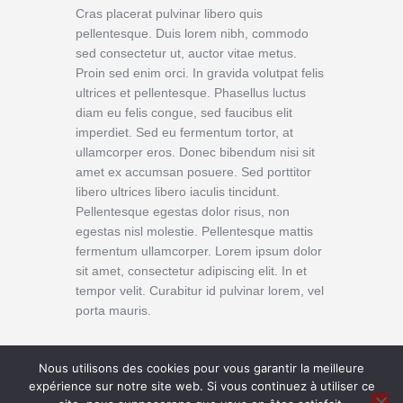
Cras placerat pulvinar libero quis
pellentesque. Duis lorem nibh, commodo
sed consectetur ut, auctor vitae metus.
Proin sed enim orci. In gravida volutpat felis
ultrices et pellentesque. Phasellus luctus
diam eu felis congue, sed faucibus elit
imperdiet. Sed eu fermentum tortor, at
ullamcorper eros. Donec bibendum nisi sit
amet ex accumsan posuere. Sed porttitor
libero ultrices libero iaculis tincidunt.
Pellentesque egestas dolor risus, non
egestas nisl molestie. Pellentesque mattis
fermentum ullamcorper. Lorem ipsum dolor
sit amet, consectetur adipiscing elit. In et
tempor velit. Curabitur id pulvinar lorem, vel
porta mauris.
Nous utilisons des cookies pour vous garantir la meilleure
expérience sur notre site web. Si vous continuez à utiliser ce