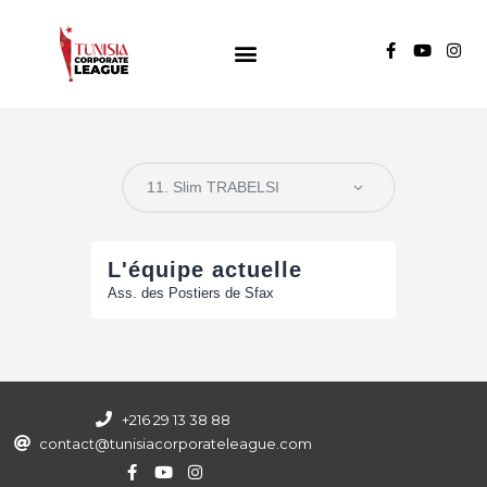
TUNISIA CORPORATE LEAGUE
Compétition de football inter-entreprises
Groupe A
Groupe B
Groupe C
L'équipe actuelle
Ass. des Postiers de Sfax
+216 29 13 38 88
contact@tunisiacorporateleague.com