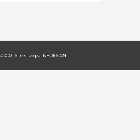
s 2023. Site crée par
NHDESIGN