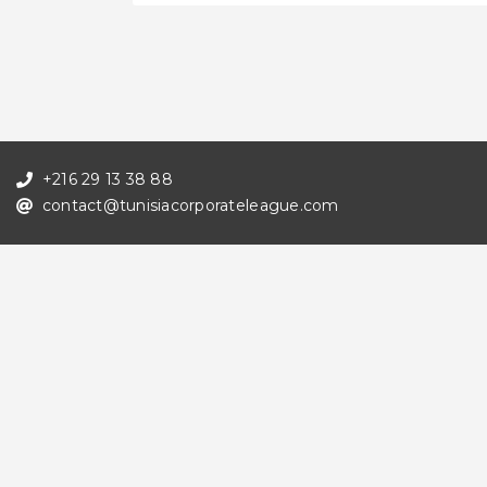
+216 29 13 38 88
contact@tunisiacorporateleague.com