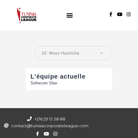
TUNISIA CORPORATE LEAGUE
Compétition de football inter-entreprises
Groupe A
Groupe B
Groupe C
L'équipe actuelle
Sofrecom Sfax
+216 29 13 38 88
contact@tunisiacorporateleague.com