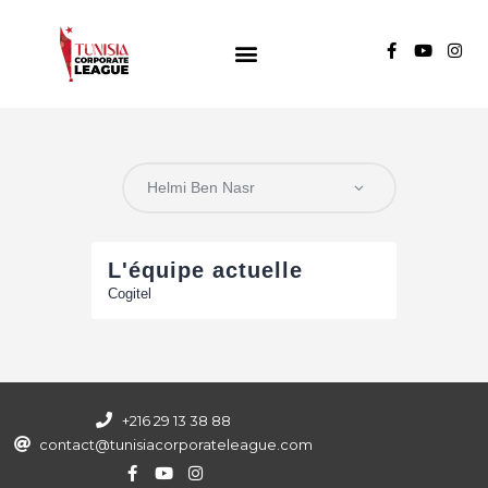
TUNISIA CORPORATE LEAGUE
Compétition de football inter-entreprises
Groupe A
Groupe B
Groupe C
L'équipe actuelle
Cogitel
+216 29 13 38 88
contact@tunisiacorporateleague.com