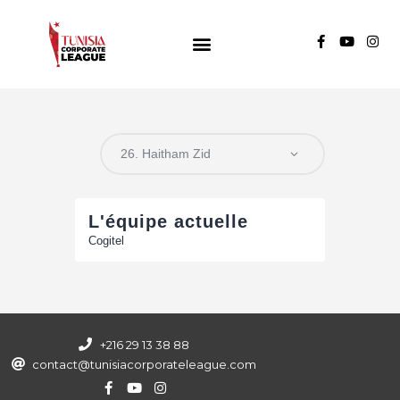
TUNISIA CORPORATE LEAGUE
Compétition de football inter-entreprises
Groupe A
Groupe B
Groupe C
L'équipe actuelle
Cogitel
+216 29 13 38 88
contact@tunisiacorporateleague.com