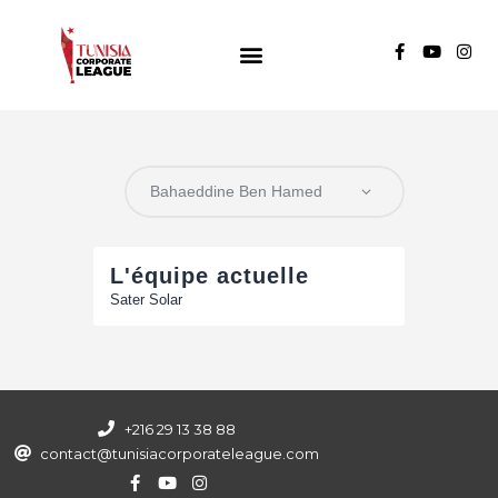
TUNISIA CORPORATE LEAGUE
Compétition de football inter-entreprises
Groupe A
Groupe B
Groupe C
L'équipe actuelle
Sater Solar
+216 29 13 38 88
contact@tunisiacorporateleague.com