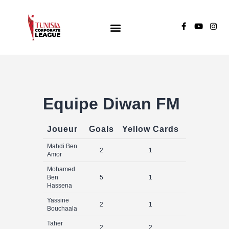
TUNISIA CORPORATE LEAGUE
Compétition de football inter-entreprises
Groupe A
Groupe B
Equipe Diwan FM
Groupe C
Joueur
Goals
Yellow Cards
Red Card
Mahdi Ben
2
1
0
Amor
Mohamed
Ben
5
1
0
Hassena
Yassine
2
1
0
Bouchaala
Taher
2
2
0