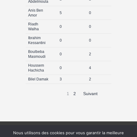
Abdelmoula
Anis Ben
5
0
0
Amor
Riadh
0
0
0
Walha
Ibrahim
0
0
0
Kessantini
Boulbeba
0
2
1
Masmoudi
Houssem
0
4
1
Hachicha
Bilel Damak
3
2
0
1
2
Suivant
+216 29 13 38 88
Nous utilisons des cookies pour vous garantir la meilleure