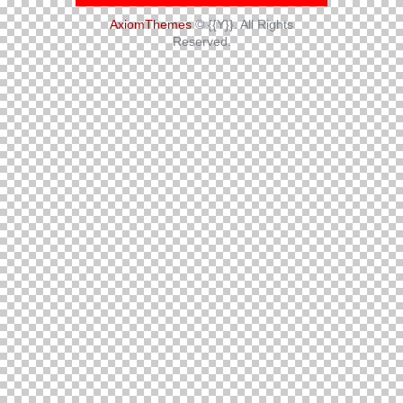
AxiomThemes
© {{Y}}. All Rights
Reserved.