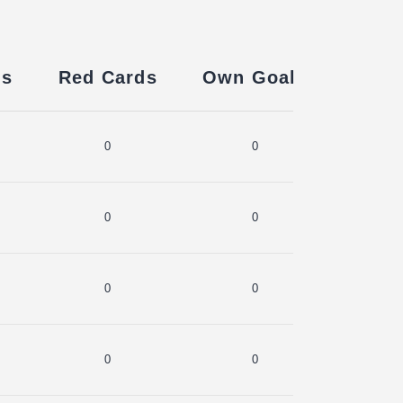
ds
Red Cards
Own Goals
0
0
0
0
0
0
0
0