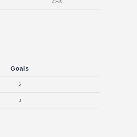
25-26
Goals
5
3