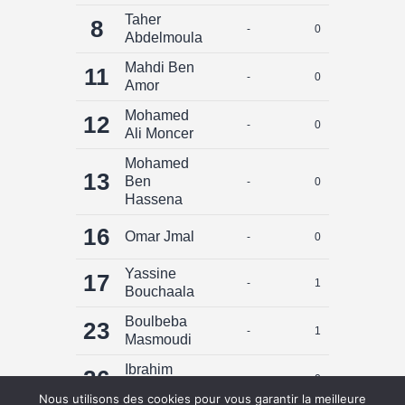
Taher
8
-
0
0
Abdelmoula
Mahdi Ben
11
-
0
0
Amor
Mohamed
12
-
0
0
Ali Moncer
Mohamed
13
Ben
-
0
0
Hassena
16
Omar Jmal
-
0
0
Yassine
17
-
1
0
Bouchaala
Boulbeba
23
-
1
0
Masmoudi
Ibrahim
26
-
0
0
Kessantini
Nous utilisons des cookies pour vous garantir la meilleure