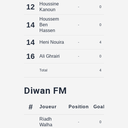
Houssine
12
-
0
0
Kanoun
Houssem
14
Ben
-
0
0
Hassen
14
Heni Nouira
-
4
0
16
Ali Ghrairi
-
0
0
Total
4
0
Diwan FM
#
Joueur
Position
Goals
Assist
Riadh
-
0
0
Walha