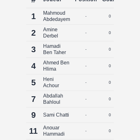
Mahmoud
1
-
0
0
Abdedayem
Amine
2
-
0
0
Derbel
Hamadi
3
-
0
0
Ben Taher
Ahmed Ben
4
-
0
0
Hlima
Heni
5
-
0
0
Achour
Abdallah
7
-
0
0
Bahloul
9
Sami Chatti
-
0
0
Anouar
11
-
0
0
Hammadi