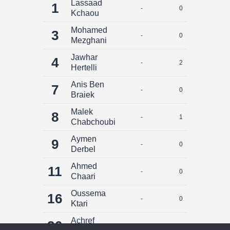
Lassaad
1
-
0
0
Kchaou
Mohamed
3
-
0
0
Mezghani
Jawhar
4
-
2
0
Hertelli
Anis Ben
7
-
0
0
Braiek
Malek
8
-
1
0
Chabchoubi
Aymen
9
-
0
0
Derbel
Ahmed
11
-
0
0
Chaari
Oussema
16
-
0
0
Ktari
Achref
20
-
0
0