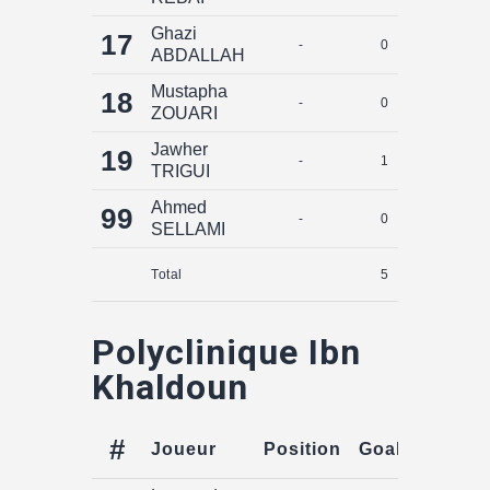
Ghazi
17
-
0
0
ABDALLAH
Mustapha
18
-
0
0
ZOUARI
Jawher
19
-
1
0
TRIGUI
Ahmed
99
-
0
0
SELLAMI
Total
5
0
Polyclinique Ibn
Khaldoun
#
Joueur
Position
Goals
Assist