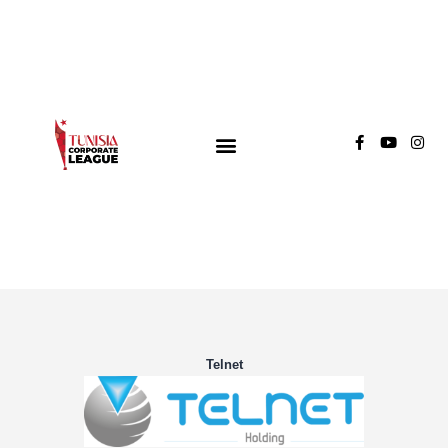
TUNISIA CORPORATE LEAGUE
Compétition de football inter-entreprises
Groupe A
Groupe B
Groupe C
Telnet