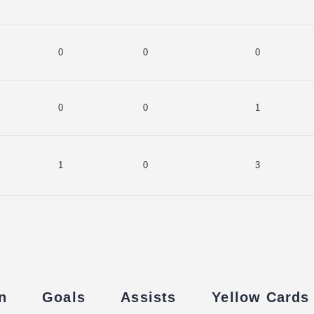
0
0
0
0
0
1
1
0
3
n
Goals
Assists
Yellow Cards