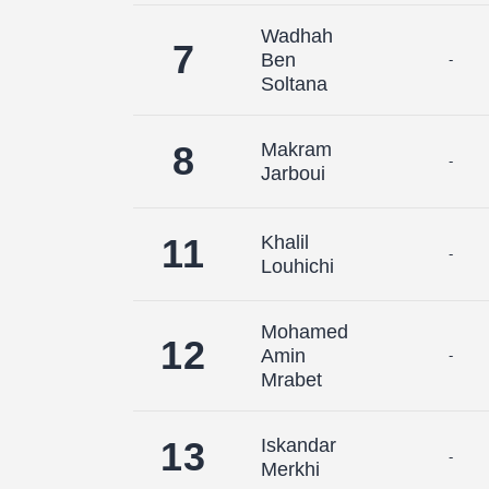
Wadhah
7
Ben
-
Soltana
8
Makram
-
Jarboui
11
Khalil
-
Louhichi
Mohamed
12
Amin
-
Mrabet
13
Iskandar
-
Merkhi