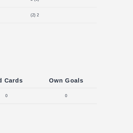
(2) 2
d Cards
Own Goals
0
0